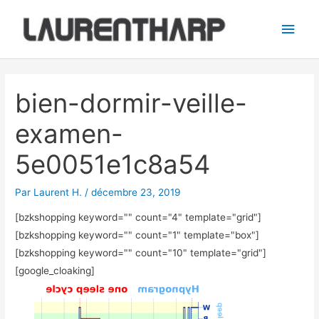
Aller
Men
au
princ
contenu
Navigation
des
bien-dormir-veille-
articles
examen-
5e0051e1c8a54
Par
Laurent H.
/
décembre 23, 2019
[bzkshopping keyword="
" count="4" template="grid"]
[bzkshopping keyword="
" count="1" template="box"]
[bzkshopping keyword="
" count="10" template="grid"]
[google_cloaking]