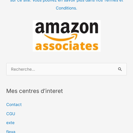
Conditions.
R
e
c
Mes centres d’interet
h
e
Contact
r
CGU
c
exte
h
flexa