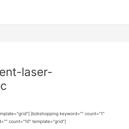
ent-laser-
3c
emplate="grid"] [bzkshopping keyword="
" count="1"
d="
" count="10" template="grid"]