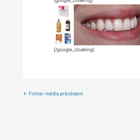
[google_cloaking]
[/google_cloaking]
←
Fichier média précédent