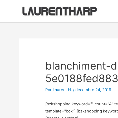
Aller
au
contenu
Navigation
des
articles
blanchiment-d
5e0188fed88
Par
Laurent H.
/
décembre 24, 2019
[bzkshopping keyword="
" count="4" t
template="box"] [bzkshopping keywor