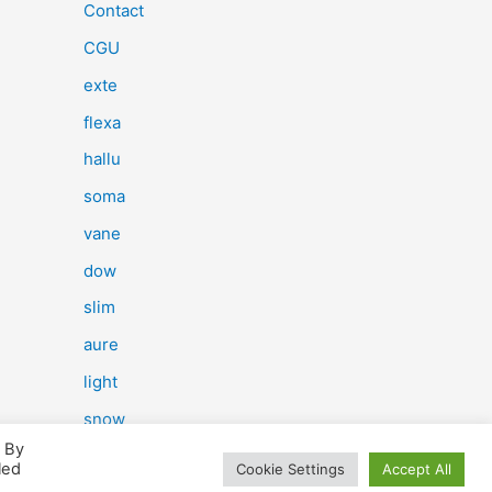
e
Contact
r
CGU
c
exte
h
flexa
e
hallu
r
soma
vane
:
dow
slim
aure
light
snow
. By
herp
led
Cookie Settings
Accept All