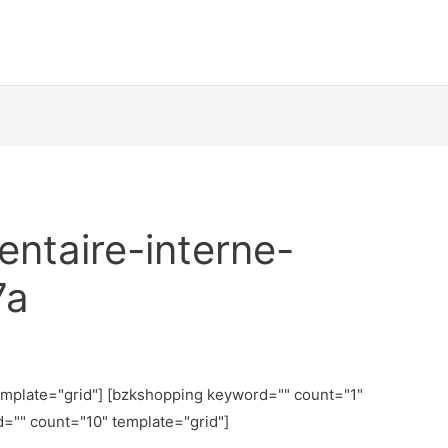
ntaire-interne-
7a
emplate="grid"] [bzkshopping keyword="
" count="1"
d="
" count="10" template="grid"]