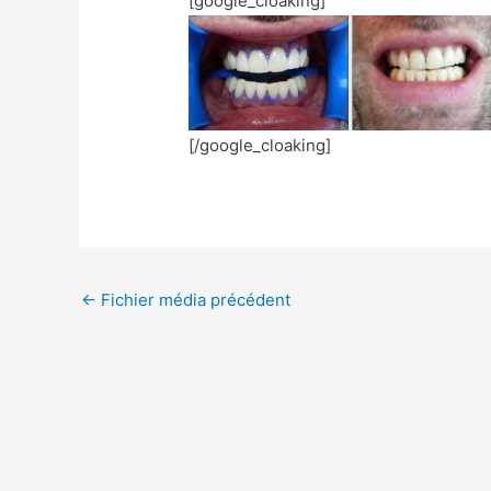
[google_cloaking]
[/google_cloaking]
←
Fichier média précédent