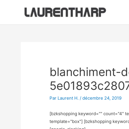
Aller
au
contenu
Navigation
des
articles
blanchiment-de
5e01893c280
Par
Laurent H.
/
décembre 24, 2019
[bzkshopping keyword="
" count="4" t
template="box"] [bzkshopping keywor