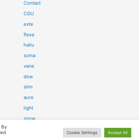
e
Contact
r
CGU
c
exte
h
flexa
e
hallu
r
soma
vane
:
dow
slim
aure
light
snow
. By
herp
led
Cookie Settings
Accept All