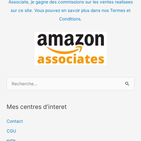
Associate, je gagne des commissions sur les ventes realisees
sur ce site. Vous pouvez en savoir plus dans nos Termes et
Conditions.
R
e
c
Mes centres d’interet
h
e
Contact
r
CGU
c
exte