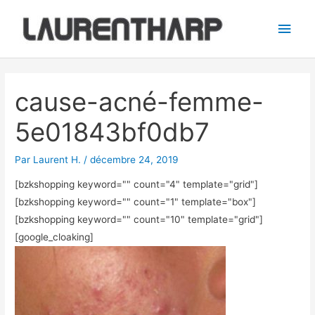
Aller
Men
au
princ
contenu
Navigation
des
cause-acné-femme-
articles
5e01843bf0db7
Par
Laurent H.
/
décembre 24, 2019
[bzkshopping keyword="
" count="4" template="grid"]
[bzkshopping keyword="
" count="1" template="box"]
[bzkshopping keyword="
" count="10" template="grid"]
[google_cloaking]