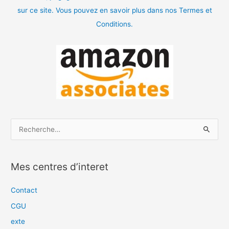
sur ce site. Vous pouvez en savoir plus dans nos Termes et
Conditions.
R
e
c
Mes centres d’interet
h
e
Contact
r
CGU
c
exte
h