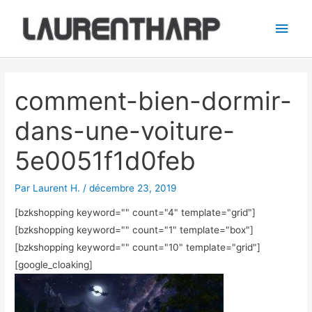
Aller
Men
au
princ
contenu
Navigation
des
comment-bien-dormir-
articles
dans-une-voiture-
5e0051f1d0feb
Par
Laurent H.
/
décembre 23, 2019
[bzkshopping keyword="
" count="4" template="grid"]
[bzkshopping keyword="
" count="1" template="box"]
[bzkshopping keyword="
" count="10" template="grid"]
[google_cloaking]