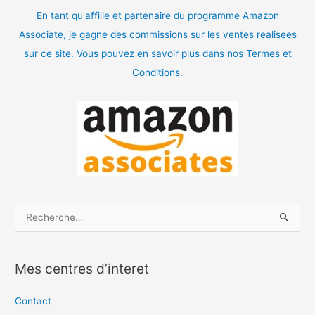
En tant qu'affilie et partenaire du programme Amazon
Associate, je gagne des commissions sur les ventes realisees
sur ce site. Vous pouvez en savoir plus dans nos Termes et
Conditions.
R
e
c
Mes centres d’interet
h
e
Contact
r