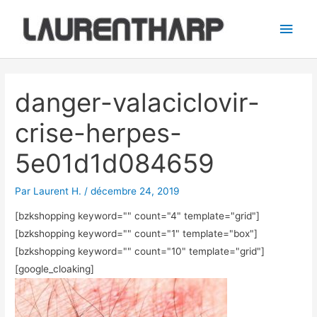
Aller
Men
au
princ
contenu
Navigation
des
danger-valaciclovir-
articles
crise-herpes-
5e01d1d084659
Par
Laurent H.
/
décembre 24, 2019
[bzkshopping keyword="
" count="4" template="grid"]
[bzkshopping keyword="
" count="1" template="box"]
[bzkshopping keyword="
" count="10" template="grid"]
[google_cloaking]