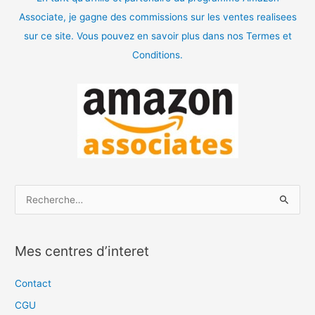
Associate, je gagne des commissions sur les ventes realisees
sur ce site. Vous pouvez en savoir plus dans nos Termes et
Conditions.
R
e
c
Mes centres d’interet
h
e
Contact
r
CGU