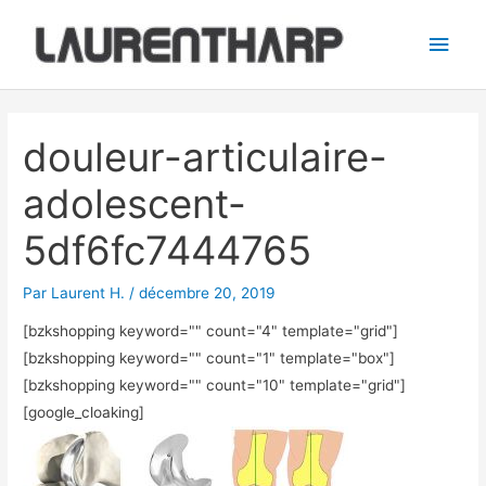
Aller
Men
au
princ
contenu
Navigation
des
douleur-articulaire-
articles
adolescent-
5df6fc7444765
Par
Laurent H.
/
décembre 20, 2019
[bzkshopping keyword="
" count="4" template="grid"]
[bzkshopping keyword="
" count="1" template="box"]
[bzkshopping keyword="
" count="10" template="grid"]
[google_cloaking]