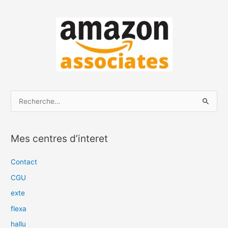
R
e
c
Mes centres d’interet
h
e
Contact
r
CGU
c
exte
h
flexa
e
hallu
r