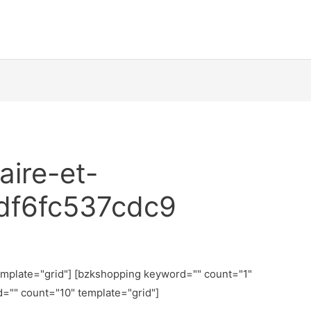
aire-et-
df6fc537cdc9
emplate="grid"] [bzkshopping keyword="
" count="1"
d="
" count="10" template="grid"]