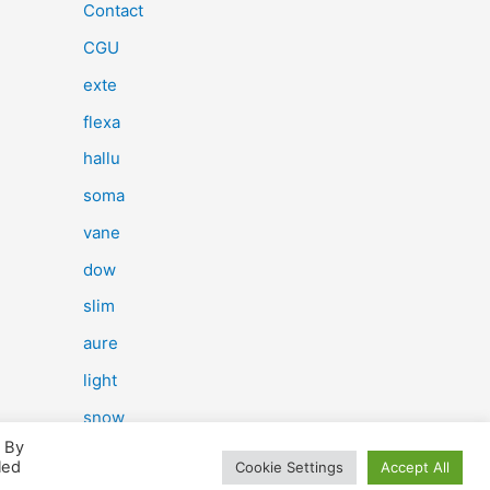
e
Contact
r
CGU
c
exte
h
flexa
e
hallu
r
soma
vane
:
dow
slim
aure
light
snow
. By
herp
led
Cookie Settings
Accept All