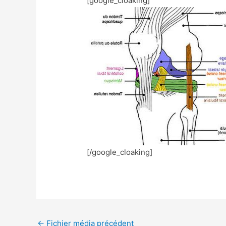
[google_cloaking]
[/google_cloaking]
←
Fichier média précédent