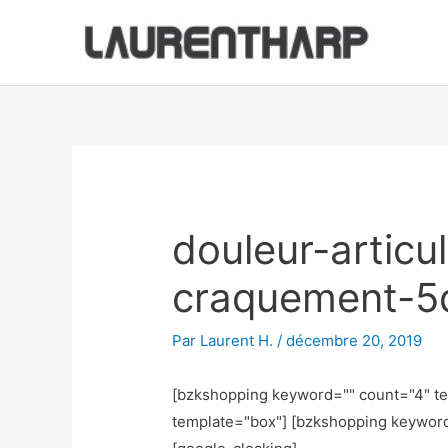
Aller
au
contenu
Navigation
des
articles
douleur-articul
craquement-5
Par
Laurent H.
/
décembre 20, 2019
[bzkshopping keyword="
" count="4" t
template="box"] [bzkshopping keywor