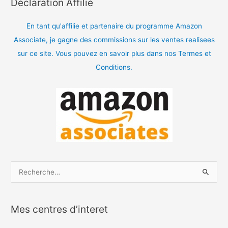
Déclaration Affilié
En tant qu'affilie et partenaire du programme Amazon
Associate, je gagne des commissions sur les ventes realisees
sur ce site. Vous pouvez en savoir plus dans nos Termes et
Conditions.
R
e
c
Mes centres d’interet
h