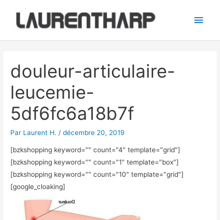
Aller
Men
au
princ
contenu
Navigation
des
douleur-articulaire-
articles
leucemie-
5df6fc6a18b7f
Par
Laurent H.
/
décembre 20, 2019
[bzkshopping keyword="
" count="4" template="grid"]
[bzkshopping keyword="
" count="1" template="box"]
[bzkshopping keyword="
" count="10" template="grid"]
[google_cloaking]