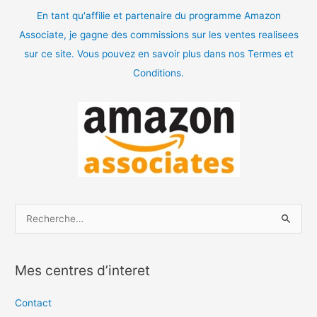
En tant qu'affilie et partenaire du programme Amazon
Associate, je gagne des commissions sur les ventes realisees
sur ce site. Vous pouvez en savoir plus dans nos Termes et
Conditions.
R
e
c
Mes centres d’interet
h
e
Contact
r