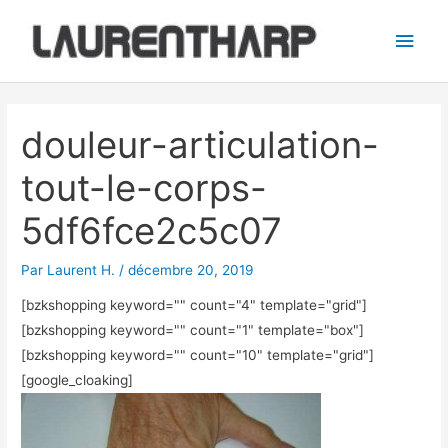
Aller
Men
au
princ
contenu
Navigation
des
douleur-articulation-
articles
tout-le-corps-
5df6fce2c5c07
Par
Laurent H.
/
décembre 20, 2019
[bzkshopping keyword="
" count="4" template="grid"]
[bzkshopping keyword="
" count="1" template="box"]
[bzkshopping keyword="
" count="10" template="grid"]
[google_cloaking]