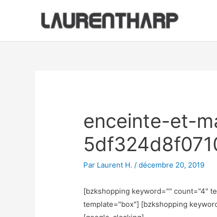
Aller
au
contenu
Navigation
des
articles
enceinte-et-ma
5df324d8f071
Par
Laurent H.
/
décembre 20, 2019
[bzkshopping keyword="
" count="4" t
template="box"] [bzkshopping keywor