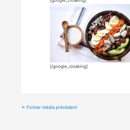
[google_cloaking]
[/google_cloaking]
←
Fichier média précédent