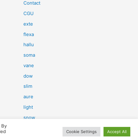
e
Contact
r
CGU
c
exte
h
flexa
e
hallu
r
soma
vane
:
dow
slim
aure
light
snow
. By
herp
led
Cookie Settings
Accept All