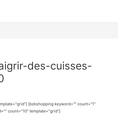
igrir-des-cuisses-
0
emplate="grid"] [bzkshopping keyword="
" count="1"
d="
" count="10" template="grid"]