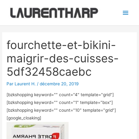
Aller
Men
au
princ
contenu
Navigation
des
fourchette-et-bikini-
articles
maigrir-des-cuisses-
5df32458caebc
Par
Laurent H.
/
décembre 20, 2019
[bzkshopping keyword="
" count="4" template="grid"]
[bzkshopping keyword="
" count="1" template="box"]
[bzkshopping keyword="
" count="10" template="grid"]
[google_cloaking]