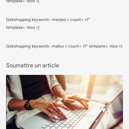
template= »box »]
[bzkshopping keyword= »herpes » count= »1″
template= »box »]
[bzkshopping keyword= »hallux » count= »1″ template= »box »]
Soumettre un article