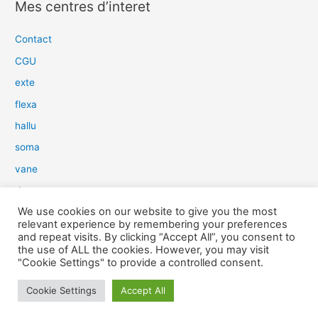
Mes centres d’interet
h
e
Contact
r
CGU
c
exte
h
flexa
e
hallu
r
soma
:
vane
dow
We use cookies on our website to give you the most
slim
relevant experience by remembering your preferences
aure
and repeat visits. By clicking “Accept All”, you consent to
the use of ALL the cookies. However, you may visit
light
"Cookie Settings" to provide a controlled consent.
snow
Cookie Settings
Accept All
herp