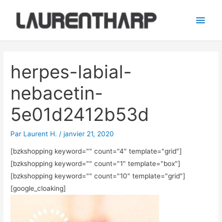
Aller
Men
au
princ
contenu
Navigation
des
herpes-labial-
articles
nebacetin-
5e01d2412b53d
Par
Laurent H.
/
janvier 21, 2020
[bzkshopping keyword="
" count="4" template="grid"]
[bzkshopping keyword="
" count="1" template="box"]
[bzkshopping keyword="
" count="10" template="grid"]
[google_cloaking]