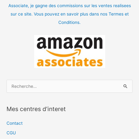
Associate, je gagne des commissions sur les ventes realisees
sur ce site. Vous pouvez en savoir plus dans nos Termes et
Conditions.
R
e
c
Mes centres d’interet
h
e
Contact
r
CGU
c