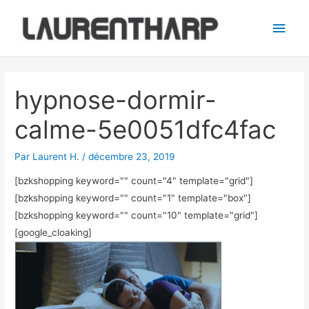
Aller
Men
au
princ
contenu
Navigation
des
hypnose-dormir-
articles
calme-5e0051dfc4fac
Par
Laurent H.
/
décembre 23, 2019
[bzkshopping keyword="
" count="4" template="grid"]
[bzkshopping keyword="
" count="1" template="box"]
[bzkshopping keyword="
" count="10" template="grid"]
[google_cloaking]