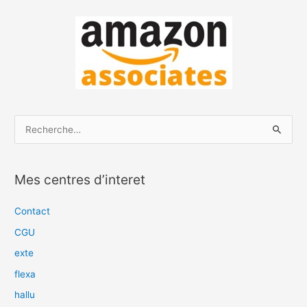
R
e
c
Mes centres d’interet
h
e
Contact
r
CGU
c
exte
h
flexa
e
hallu
r