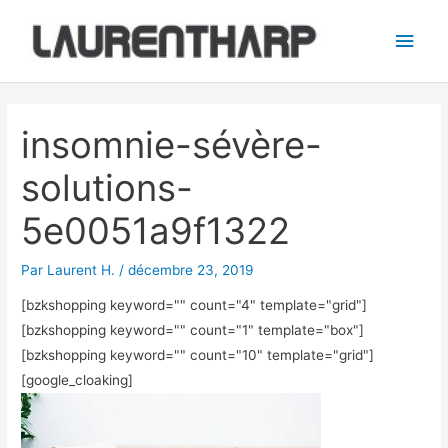
Aller
Men
au
princ
contenu
Navigation
des
insomnie-sévère-
articles
solutions-
5e0051a9f1322
Par
Laurent H.
/
décembre 23, 2019
[bzkshopping keyword="
" count="4" template="grid"]
[bzkshopping keyword="
" count="1" template="box"]
[bzkshopping keyword="
" count="10" template="grid"]
[google_cloaking]