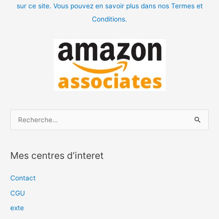
sur ce site. Vous pouvez en savoir plus dans nos Termes et
Conditions.
R
e
c
Mes centres d’interet
h
e
Contact
r
CGU
c
exte
h