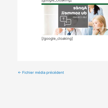
[google_cloaking]
[/google_cloaking]
←
Fichier média précédent