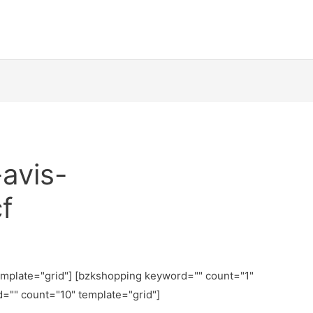
avis-
f
emplate="grid"] [bzkshopping keyword="
" count="1"
d="
" count="10" template="grid"]