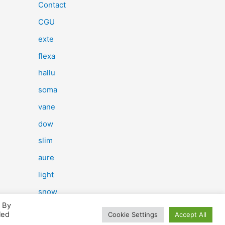
e
Contact
r
CGU
c
exte
h
flexa
e
hallu
r
soma
vane
:
dow
slim
aure
light
snow
. By
herp
led
Cookie Settings
Accept All