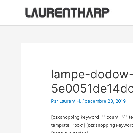
Aller
au
contenu
Navigation
des
articles
lampe-dodow-
5e0051de14dc
Par
Laurent H.
/
décembre 23, 2019
[bzkshopping keyword="
" count="4" t
template="box"] [bzkshopping keywor