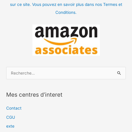
sur ce site. Vous pouvez en savoir plus dans nos Termes et
Conditions.
R
e
c
Mes centres d’interet
h
e
Contact
r
CGU
c
exte
h