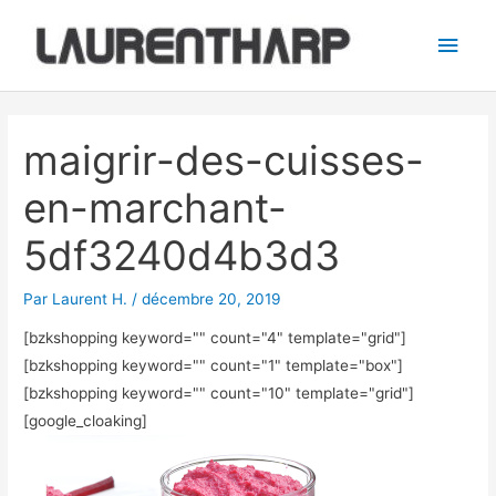
Aller
Men
au
princ
contenu
Navigation
des
maigrir-des-cuisses-
articles
en-marchant-
5df3240d4b3d3
Par
Laurent H.
/
décembre 20, 2019
[bzkshopping keyword="
" count="4" template="grid"]
[bzkshopping keyword="
" count="1" template="box"]
[bzkshopping keyword="
" count="10" template="grid"]
[google_cloaking]