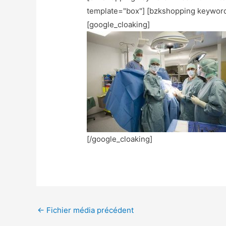
template="box"] [bzkshopping keywor
[google_cloaking]
[/google_cloaking]
←
Fichier média précédent