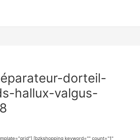
éparateur-dorteil-
s-hallux-valgus-
28
emplate="grid"] [bzkshopping keyword="
" count="1"