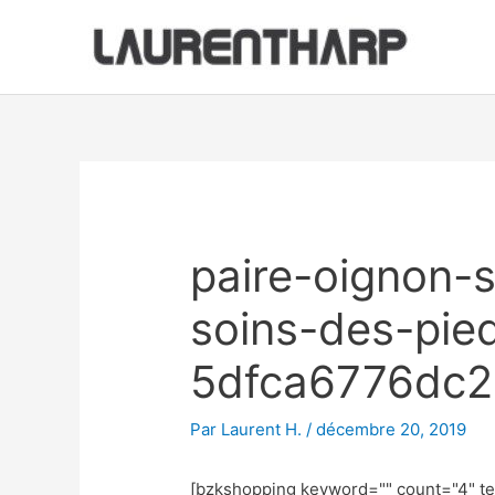
Aller
au
contenu
Navigation
des
articles
paire-oignon-s
soins-des-pied
5dfca6776dc
Par
Laurent H.
/
décembre 20, 2019
[bzkshopping keyword="
" count="4" t