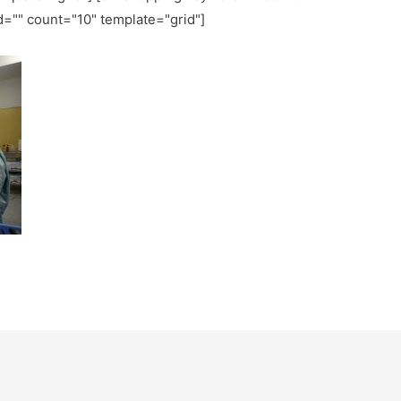
d="
" count="10" template="grid"]