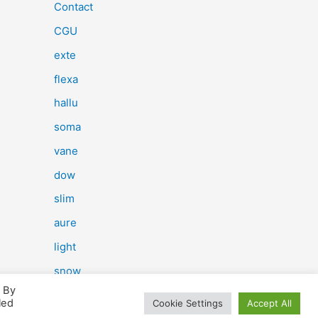
e
Contact
r
CGU
c
exte
h
flexa
e
hallu
r
soma
vane
:
dow
slim
aure
light
snow
. By
herp
led
Cookie Settings
Accept All