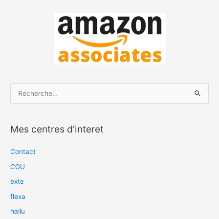
R
e
c
Mes centres d’interet
h
e
Contact
r
CGU
c
exte
h
flexa
e
hallu
r