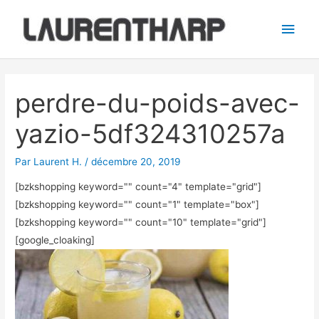
Aller
Men
au
princ
contenu
Navigation
des
perdre-du-poids-avec-
articles
yazio-5df324310257a
Par
Laurent H.
/
décembre 20, 2019
[bzkshopping keyword="
" count="4" template="grid"]
[bzkshopping keyword="
" count="1" template="box"]
[bzkshopping keyword="
" count="10" template="grid"]
[google_cloaking]