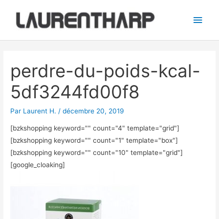
Aller
Men
au
princ
contenu
Navigation
des
perdre-du-poids-kcal-
articles
5df3244fd00f8
Par
Laurent H.
/
décembre 20, 2019
[bzkshopping keyword="
" count="4" template="grid"]
[bzkshopping keyword="
" count="1" template="box"]
[bzkshopping keyword="
" count="10" template="grid"]
[google_cloaking]