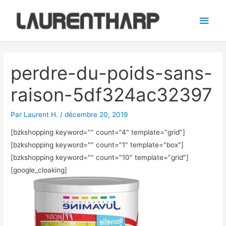
Aller
Men
au
princ
contenu
Navigation
des
perdre-du-poids-sans-
articles
raison-5df324ac32397
Par
Laurent H.
/
décembre 20, 2019
[bzkshopping keyword="
" count="4" template="grid"]
[bzkshopping keyword="
" count="1" template="box"]
[bzkshopping keyword="
" count="10" template="grid"]
[google_cloaking]