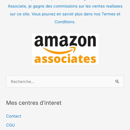
Associate, je gagne des commissions sur les ventes realisees
sur ce site. Vous pouvez en savoir plus dans nos Termes et
Conditions.
R
e
c
Mes centres d’interet
h
e
Contact
r
CGU
c