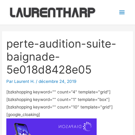
Aller
Men
au
princ
contenu
Navigation
des
perte-audition-suite-
articles
baignade-
5e018d8428e05
Par
Laurent H.
/
décembre 24, 2019
[bzkshopping keyword="
" count="4" template="grid"]
[bzkshopping keyword="
" count="1" template="box"]
[bzkshopping keyword="
" count="10" template="grid"]
[google_cloaking]