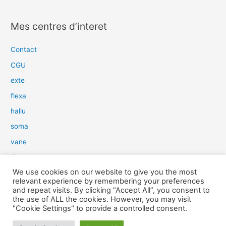
e
c
Mes centres d’interet
h
e
Contact
r
CGU
c
exte
h
flexa
e
hallu
r
soma
:
vane
dow
We use cookies on our website to give you the most
slim
relevant experience by remembering your preferences
aure
and repeat visits. By clicking “Accept All”, you consent to
the use of ALL the cookies. However, you may visit
light
"Cookie Settings" to provide a controlled consent.
snow