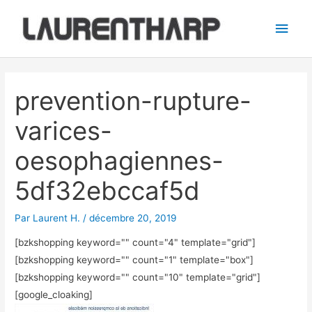
Aller
Men
au
princ
contenu
Navigation
des
prevention-rupture-
articles
varices-
oesophagiennes-
5df32ebccaf5d
Par
Laurent H.
/
décembre 20, 2019
[bzkshopping keyword="
" count="4" template="grid"]
[bzkshopping keyword="
" count="1" template="box"]
[bzkshopping keyword="
" count="10" template="grid"]
[google_cloaking]