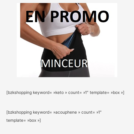
[bzkshopping keyword= »keto » count= »1″ template= »box »]
[bzkshopping keyword= »acouphene » count= »1″
template= »box »]