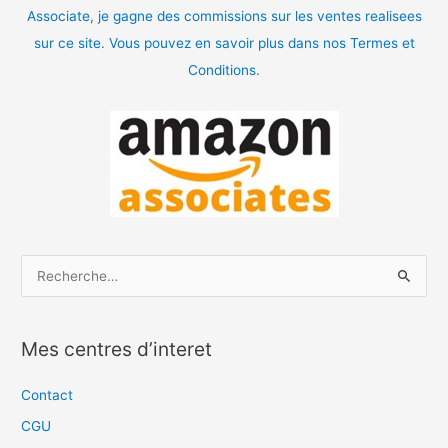
Associate, je gagne des commissions sur les ventes realisees
sur ce site. Vous pouvez en savoir plus dans nos Termes et
Conditions.
R
e
c
Mes centres d’interet
h
e
Contact
r
CGU
c