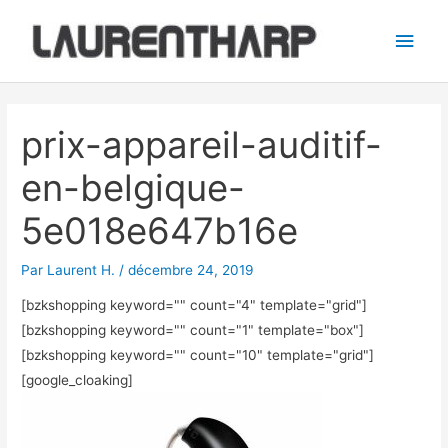
Aller
Men
au
princ
contenu
Navigation
des
prix-appareil-auditif-
articles
en-belgique-
5e018e647b16e
Par
Laurent H.
/
décembre 24, 2019
[bzkshopping keyword="
" count="4" template="grid"]
[bzkshopping keyword="
" count="1" template="box"]
[bzkshopping keyword="
" count="10" template="grid"]
[google_cloaking]