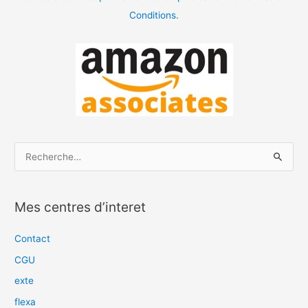
Conditions.
R
e
c
Mes centres d’interet
h
e
Contact
r
CGU
c
exte
h
flexa
e