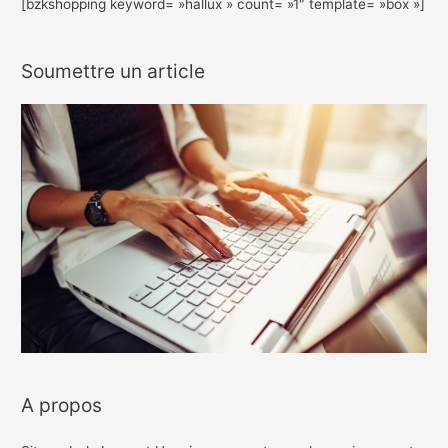
[bzkshopping keyword= »hallux » count= »1″ template= »box »]
Soumettre un article
A propos