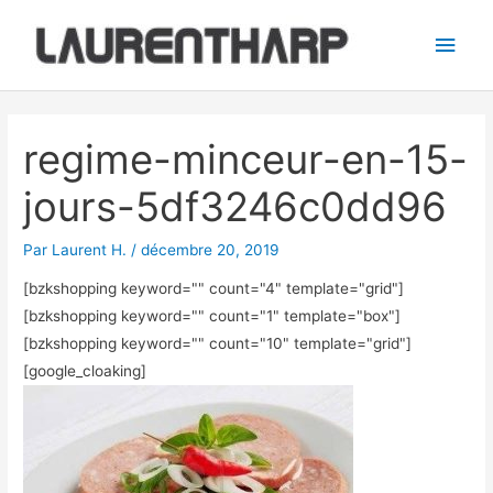
Aller
Men
au
princ
contenu
Navigation
des
regime-minceur-en-15-
articles
jours-5df3246c0dd96
Par
Laurent H.
/
décembre 20, 2019
[bzkshopping keyword="
" count="4" template="grid"]
[bzkshopping keyword="
" count="1" template="box"]
[bzkshopping keyword="
" count="10" template="grid"]
[google_cloaking]