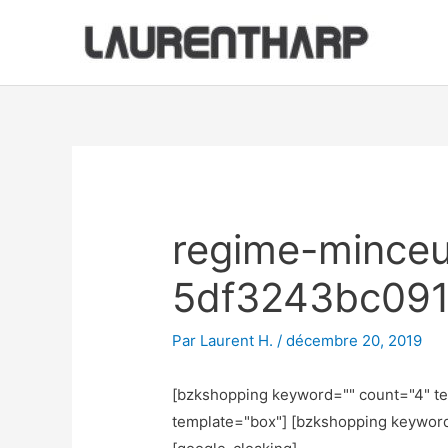
Aller
au
contenu
Navigation
des
articles
regime-minceu
5df3243bc09
Par
Laurent H.
/
décembre 20, 2019
[bzkshopping keyword="
" count="4" t
template="box"] [bzkshopping keywor