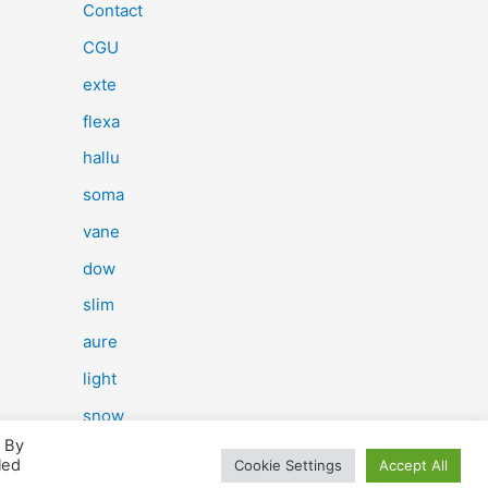
e
Contact
r
CGU
c
exte
h
flexa
e
hallu
r
soma
vane
:
dow
slim
aure
light
snow
. By
herp
led
Cookie Settings
Accept All