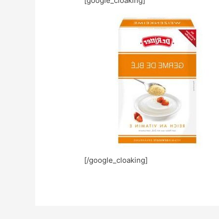
[google_cloaking]
[/google_cloaking]