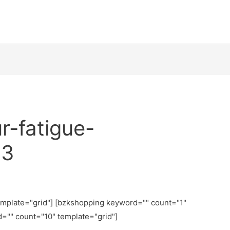
r-fatigue-
13
emplate="grid"] [bzkshopping keyword="
" count="1"
d="
" count="10" template="grid"]