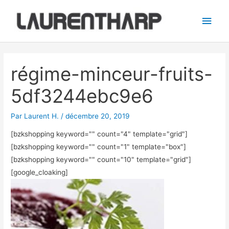
Aller
Men
au
princ
contenu
Navigation
des
régime-minceur-fruits-
articles
5df3244ebc9e6
Par
Laurent H.
/
décembre 20, 2019
[bzkshopping keyword="
" count="4" template="grid"]
[bzkshopping keyword="
" count="1" template="box"]
[bzkshopping keyword="
" count="10" template="grid"]
[google_cloaking]