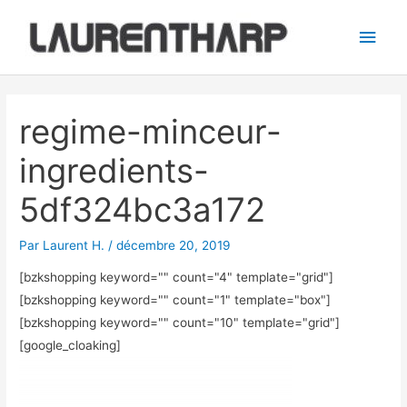
Aller
Men
au
princ
contenu
Navigation
des
regime-minceur-
articles
ingredients-
5df324bc3a172
Par
Laurent H.
/
décembre 20, 2019
[bzkshopping keyword="
" count="4" template="grid"]
[bzkshopping keyword="
" count="1" template="box"]
[bzkshopping keyword="
" count="10" template="grid"]
[google_cloaking]