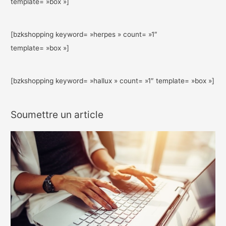
template= »box »]
[bzkshopping keyword= »herpes » count= »1″
template= »box »]
[bzkshopping keyword= »hallux » count= »1″ template= »box »]
Soumettre un article