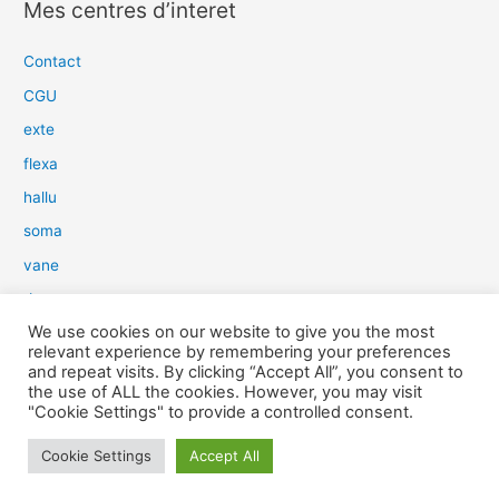
Mes centres d’interet
h
e
Contact
r
CGU
c
exte
h
flexa
e
hallu
r
soma
:
vane
dow
We use cookies on our website to give you the most
slim
relevant experience by remembering your preferences
aure
and repeat visits. By clicking “Accept All”, you consent to
the use of ALL the cookies. However, you may visit
light
"Cookie Settings" to provide a controlled consent.
snow
Cookie Settings
Accept All
herp