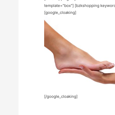
template="box"] [bzkshopping keywor
[google_cloaking]
[/google_cloaking]