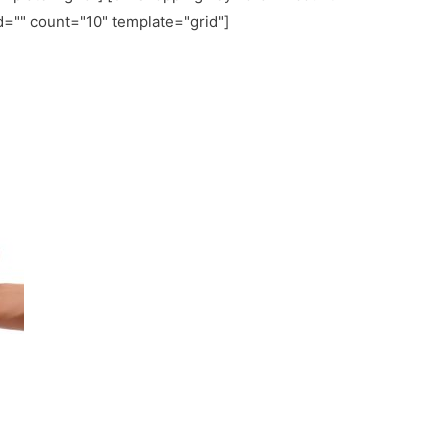
d="
" count="10" template="grid"]