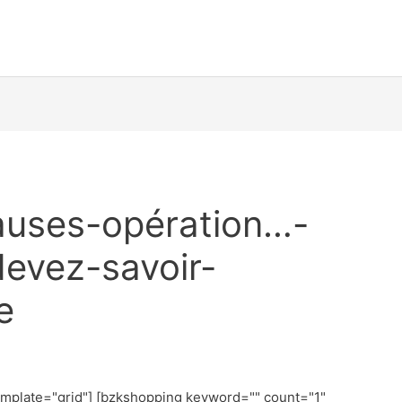
uses-opération…-
evez-savoir-
e
emplate="grid"] [bzkshopping keyword="
" count="1"