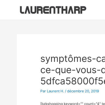
Aller
au
contenu
Navigation
des
articles
symptômes-ca
ce-que-vous-d
5dfca58000f5
Par
Laurent H.
/
décembre 20, 2019
[bzkshopping keyword="
" count="4" t