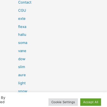
e
Contact
r
CGU
c
exte
h
flexa
e
hallu
r
soma
vane
:
dow
slim
aure
light
snow
. By
herp
led
Cookie Settings
Accept All