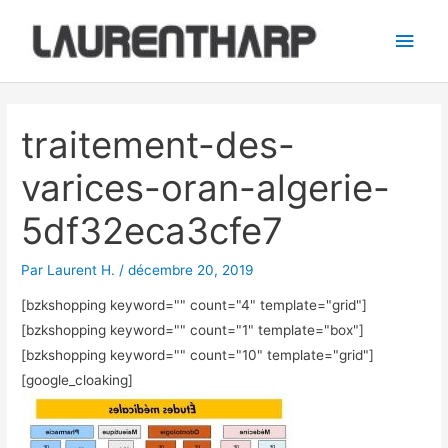
Aller
Men
au
princ
contenu
Navigation
des
traitement-des-
articles
varices-oran-algerie-
5df32eca3cfe7
Par
Laurent H.
/
décembre 20, 2019
[bzkshopping keyword="
" count="4" template="grid"]
[bzkshopping keyword="
" count="1" template="box"]
[bzkshopping keyword="
" count="10" template="grid"]
[google_cloaking]