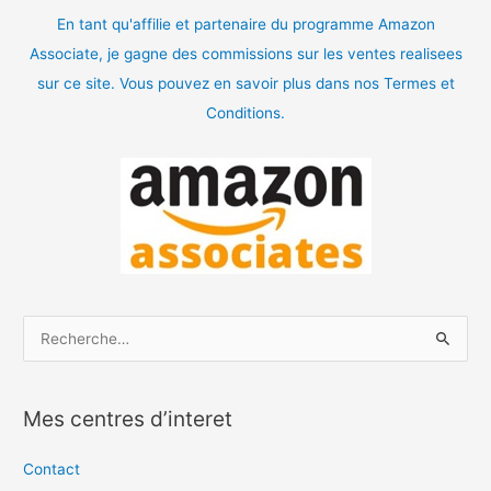
En tant qu'affilie et partenaire du programme Amazon
Associate, je gagne des commissions sur les ventes realisees
sur ce site. Vous pouvez en savoir plus dans nos Termes et
Conditions.
R
e
c
Mes centres d’interet
h
e
Contact
r