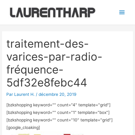
Aller
Men
au
princ
contenu
Navigation
des
traitement-des-
articles
varices-par-radio-
fréquence-
5df32e8febc44
Par
Laurent H.
/
décembre 20, 2019
[bzkshopping keyword="
" count="4" template="grid"]
[bzkshopping keyword="
" count="1" template="box"]
[bzkshopping keyword="
" count="10" template="grid"]
[google_cloaking]