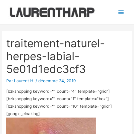
Aller
Men
au
princ
contenu
Navigation
des
traitement-naturel-
articles
herpes-labial-
5e01d1edc3cf3
Par
Laurent H.
/
décembre 24, 2019
[bzkshopping keyword="
" count="4" template="grid"]
[bzkshopping keyword="
" count="1" template="box"]
[bzkshopping keyword="
" count="10" template="grid"]
[google_cloaking]