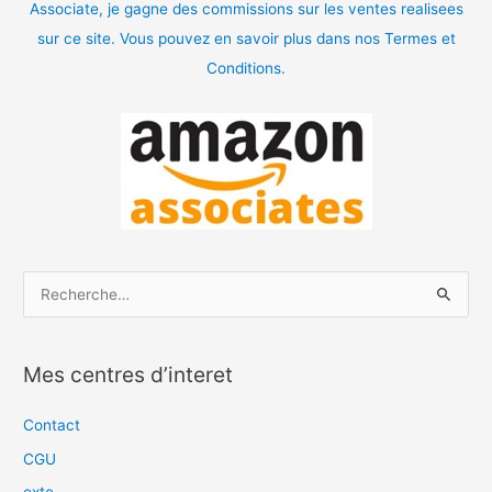
Associate, je gagne des commissions sur les ventes realisees
sur ce site. Vous pouvez en savoir plus dans nos Termes et
Conditions.
R
e
c
Mes centres d’interet
h
e
Contact
r
CGU
c