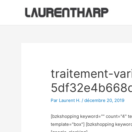
Aller
au
contenu
Navigation
des
articles
traitement-va
5df32e4b668
Par
Laurent H.
/
décembre 20, 2019
[bzkshopping keyword="
" count="4" t
template="box"] [bzkshopping keywor