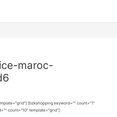
rice-maroc-
d6
emplate="grid"] [bzkshopping keyword="
" count="1"
d="
" count="10" template="grid"]