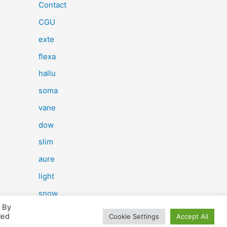
e
Contact
r
CGU
c
exte
h
flexa
e
hallu
r
soma
vane
:
dow
slim
aure
light
snow
. By
herp
led
Cookie Settings
Accept All