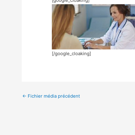
[google_cloaking]
[/google_cloaking]
←
Fichier média précédent