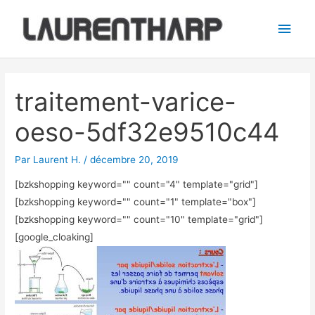
Aller
Men
au
princ
contenu
Navigation
des
traitement-varice-
articles
oeso-5df32e9510c44
Par
Laurent H.
/
décembre 20, 2019
[bzkshopping keyword="
" count="4" template="grid"]
[bzkshopping keyword="
" count="1" template="box"]
[bzkshopping keyword="
" count="10" template="grid"]
[google_cloaking]