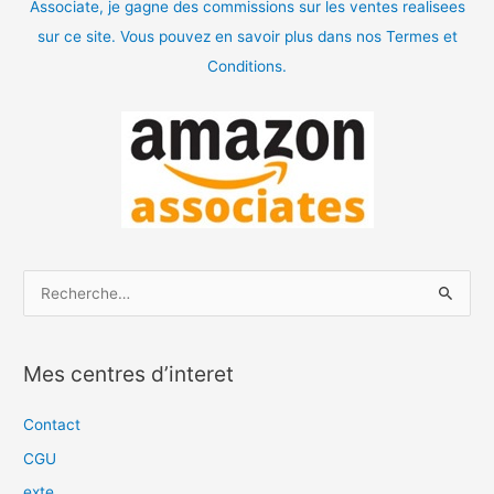
Associate, je gagne des commissions sur les ventes realisees
sur ce site. Vous pouvez en savoir plus dans nos Termes et
Conditions.
R
e
c
Mes centres d’interet
h
e
Contact
r
CGU
c
exte