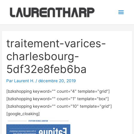
Aller
Men
au
princ
contenu
Navigation
des
traitement-varices-
articles
charlesbourg-
5df32e8feb6ba
Par
Laurent H.
/
décembre 20, 2019
[bzkshopping keyword="
" count="4" template="grid"]
[bzkshopping keyword="
" count="1" template="box"]
[bzkshopping keyword="
" count="10" template="grid"]
[google_cloaking]