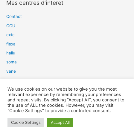
Mes centres d’interet
h
e
Contact
r
CGU
c
exte
h
flexa
e
hallu
r
soma
:
vane
dow
We use cookies on our website to give you the most
slim
relevant experience by remembering your preferences
aure
and repeat visits. By clicking “Accept All”, you consent to
the use of ALL the cookies. However, you may visit
light
"Cookie Settings" to provide a controlled consent.
snow
Cookie Settings
Accept All
herp