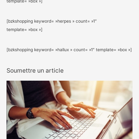
template= »box »]
[bzkshopping keyword= »herpes » count= »1″
template= »box »]
[bzkshopping keyword= »hallux » count= »1″ template= »box »]
Soumettre un article