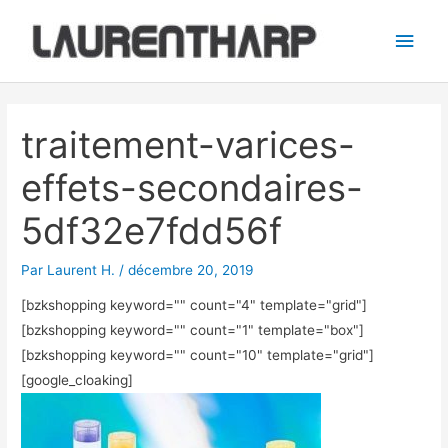
Aller
Men
au
princ
contenu
Navigation
des
traitement-varices-
articles
effets-secondaires-
5df32e7fdd56f
Par
Laurent H.
/
décembre 20, 2019
[bzkshopping keyword="
" count="4" template="grid"]
[bzkshopping keyword="
" count="1" template="box"]
[bzkshopping keyword="
" count="10" template="grid"]
[google_cloaking]