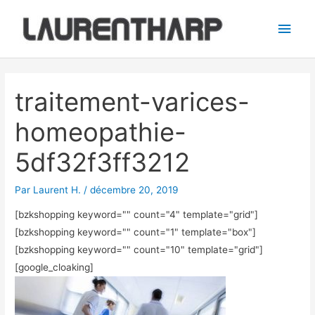
Aller
Men
au
princ
contenu
Navigation
des
traitement-varices-
articles
homeopathie-
5df32f3ff3212
Par
Laurent H.
/
décembre 20, 2019
[bzkshopping keyword="
" count="4" template="grid"]
[bzkshopping keyword="
" count="1" template="box"]
[bzkshopping keyword="
" count="10" template="grid"]
[google_cloaking]