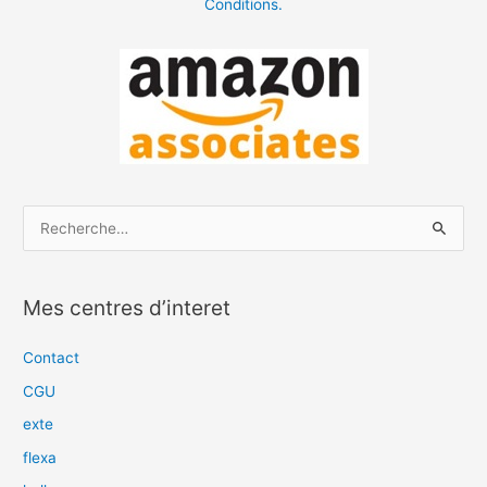
Conditions.
R
e
c
Mes centres d’interet
h
e
Contact
r
CGU
c
exte
h
flexa
e