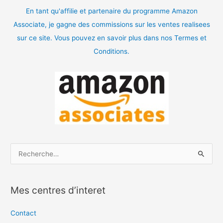
En tant qu'affilie et partenaire du programme Amazon
Associate, je gagne des commissions sur les ventes realisees
sur ce site. Vous pouvez en savoir plus dans nos Termes et
Conditions.
R
e
c
Mes centres d’interet
h
e
Contact
r