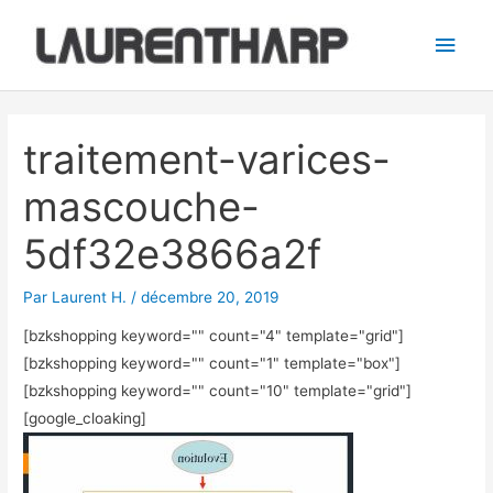
Aller
Men
au
princ
contenu
Navigation
des
traitement-varices-
articles
mascouche-
5df32e3866a2f
Par
Laurent H.
/
décembre 20, 2019
[bzkshopping keyword="
" count="4" template="grid"]
[bzkshopping keyword="
" count="1" template="box"]
[bzkshopping keyword="
" count="10" template="grid"]
[google_cloaking]