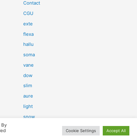
e
Contact
r
CGU
c
exte
h
flexa
e
hallu
r
soma
vane
:
dow
slim
aure
light
snow
. By
herp
led
Cookie Settings
Accept All