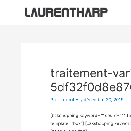
Aller
au
contenu
Navigation
des
articles
traitement-va
5df32f0d8e87
Par
Laurent H.
/
décembre 20, 2019
[bzkshopping keyword="
" count="4" t
template="box"] [bzkshopping keywor