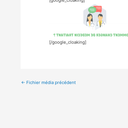
[google_cloaking]
[/google_cloaking]
←
Fichier média précédent