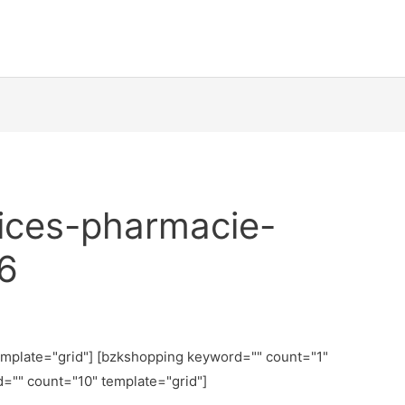
rices-pharmacie-
6
emplate="grid"] [bzkshopping keyword="
" count="1"
d="
" count="10" template="grid"]