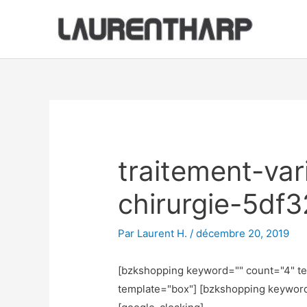
Aller
au
contenu
Navigation
des
articles
traitement-var
chirurgie-5df
Par
Laurent H.
/
décembre 20, 2019
[bzkshopping keyword="
" count="4" t
template="box"] [bzkshopping keywor