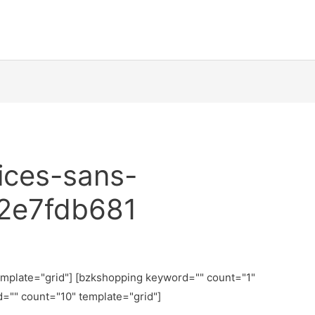
ices-sans-
32e7fdb681
emplate="grid"] [bzkshopping keyword="
" count="1"
d="
" count="10" template="grid"]