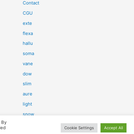
e
Contact
r
CGU
c
exte
h
flexa
e
hallu
r
soma
vane
:
dow
slim
aure
light
snow
. By
herp
led
Cookie Settings
Accept All