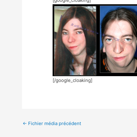
[google_cloaking]
[/google_cloaking]
←
Fichier média précédent