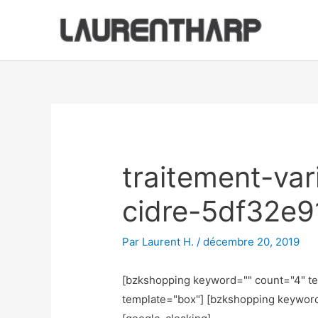
Aller
au
contenu
Navigation
des
articles
traitement-var
cidre-5df32e9
Par
Laurent H.
/
décembre 20, 2019
[bzkshopping keyword="
" count="4" t
template="box"] [bzkshopping keywor