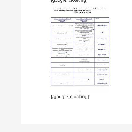
[google_cloaking]
[/google_cloaking]