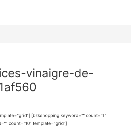
ices-vinaigre-de-
1af560
emplate="grid"] [bzkshopping keyword="
" count="1"
d="
" count="10" template="grid"]