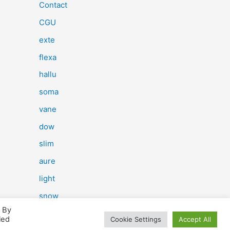
e
Contact
r
CGU
c
exte
h
flexa
e
hallu
r
soma
vane
:
dow
slim
aure
light
snow
. By
herp
led
Cookie Settings
Accept All